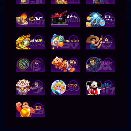
i
i
i
i
i
i
i
i
i
i
i
i
i