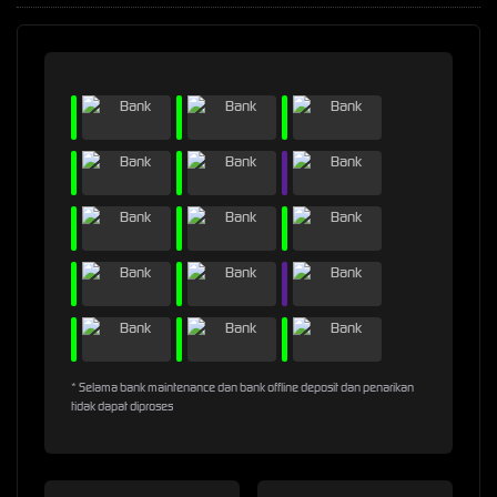
* Selama bank maintenance dan bank offline deposit dan penarikan
tidak dapat diproses