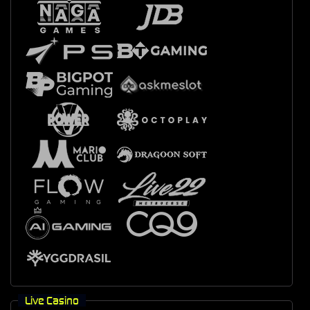
Live Casino