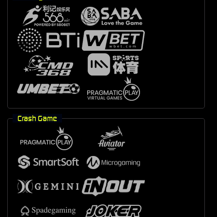
Crash Game