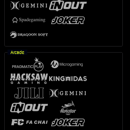
Arcade