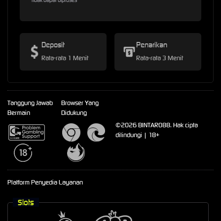
tidak dapat diproses
Deposit
Penarikan
Rata-rata 1 Menit
Rata-rata 3 Menit
Tanggung Jawab
Browser Yang
Bermain
Didukung
©2026 BINTARO88. Hak cipta
dilindungi | 18+
Platform Penyedia Layanan
Slots