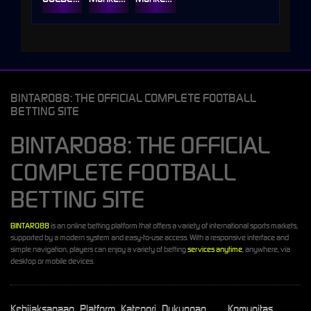
BINTARO88: THE OFFICIAL COMPLETE FOOTBALL
BETTING SITE
BINTARO88: THE OFFICIAL
COMPLETE FOOTBALL
BETTING SITE
BINTARO88
is an online betting platform that offers a variety of international sports markets,
supported by a modern system and easy-to-use access. With a responsive interface and
simple navigation, players can enjoy a variety of betting
services anytime
, anywhere, via
desktop or mobile devices.
Kebijaksanaan
Platform
Kategori
Dukungan
Komunitas