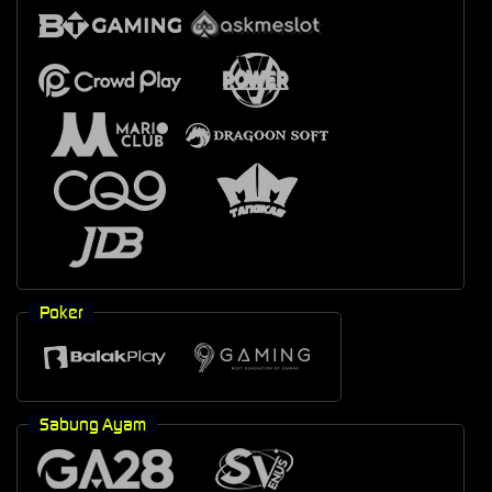
Poker
Sabung Ayam