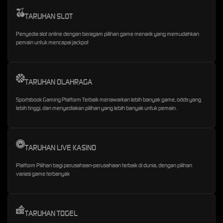
TARUHAN SLOT
Penyedia slot online dengan beragam pilihan game menarik yang memudahkan
pemain untuk mencapai jackpot
TARUHAN OLAHRAGA
Sportsbook Gaming Platform Terbaik menawarkan lebih banyak game, odds yang
lebih tinggi, dan menyediakan pilihan yang lebih banyak untuk pemain.
TARUHAN LIVE KASINO
Platform Pilihan bagi perusahaan-perusahaan terbaik di dunia, dengan pilihan
variasi game terbanyak
TARUHAN TOGEL