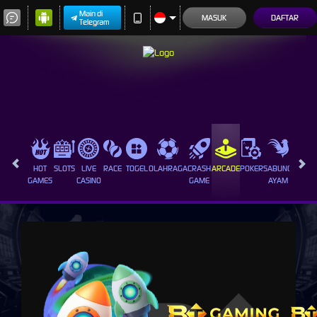
Main di
MASUK
DAFTAR
Telegram
HOT
SLOTS
LIVE
RACE
TOGEL
OLAHRAGA
CRASH
ARCADE
POKER
SABUNG
PROMO
GAMES
CASINO
GAME
AYAM