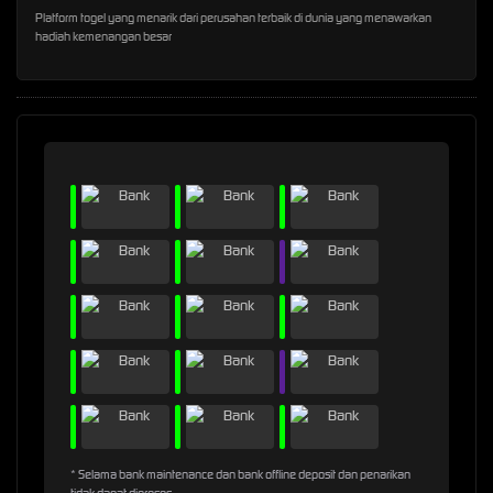
Platform togel yang menarik dari perusahan terbaik di dunia yang menawarkan
hadiah kemenangan besar
* Selama bank maintenance dan bank offline deposit dan penarikan