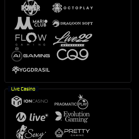
Live Casino