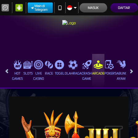
Main di
MASUK
DAFTAR
Telegram
HOT
SLOTS
LIVE
RACE
TOGEL
OLAHRAGA
CRASH
ARCADE
POKER
SABUNG
PROMO
GAMES
CASINO
GAME
AYAM